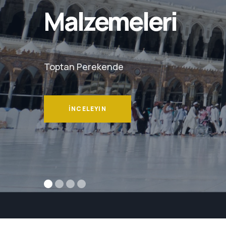
Her Yere
Hac Malzemeleri
DETAY