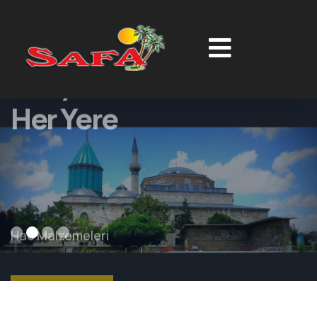
Konya'dan
Her Yere
Hac Malzemeleri
DETAY