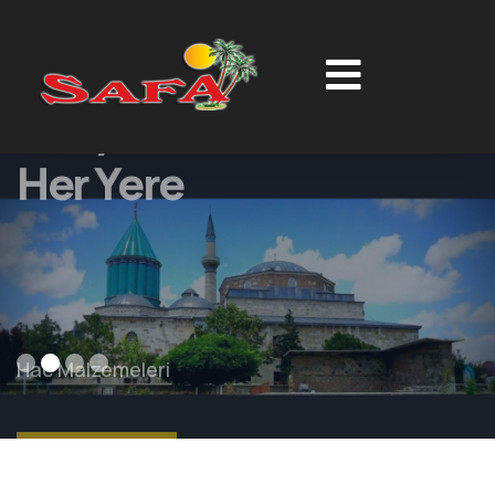
Konya'dan
Her Yere
Hac Malzemeleri
DETAY