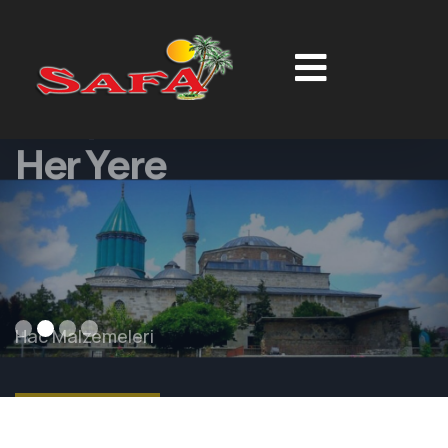
Konya'dan
Her Yere
Hac Malzemeleri
DETAY